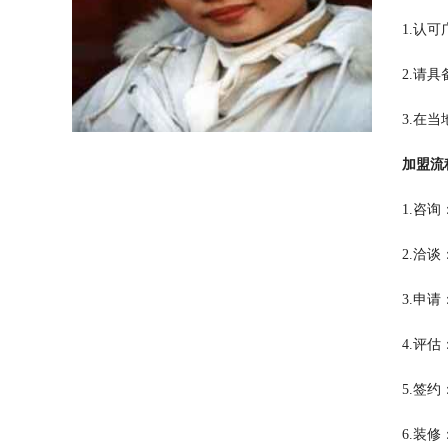
1.认
2.请
3.在
加盟流
1.咨
2.洽
3.申
4.评
5.签
6.装